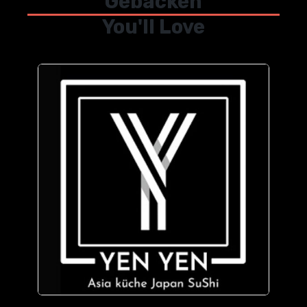
Gebacken
You'll Love