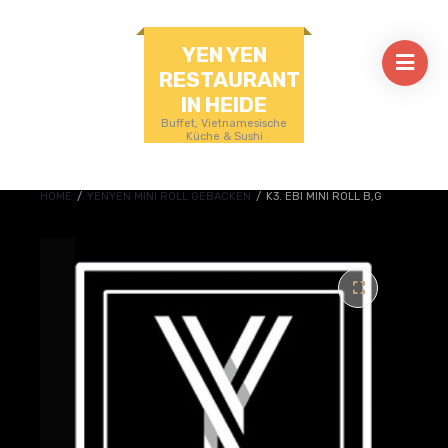
YEN YEN
RESTAURANT
IN HEIDE
Buffet, Vietnamesische
Küche & Sushi
HOME
/
YENYEN MINI ROLL GEBACKEN
/
K3. EBI MINI ROLL B,G