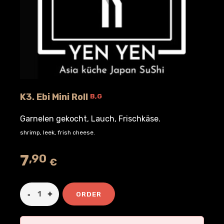
K3. Ebi Mini Roll
B,G
Garnelen gekocht, Lauch, Frischkäse.
shrimp, leek, frish cheese.
7
,90
€
ORDER