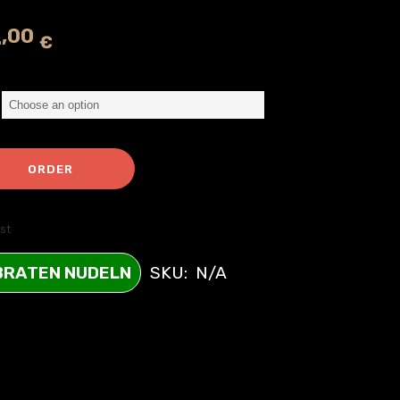
4
,00
€
ORDER
st
BRATEN NUDELN
SKU:
N/A