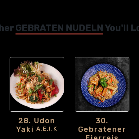
her
GEBRATEN NUDELN
You'll L
28. Udon
30.
Yaki
Gebratener
A,E,I,K
Eierreis