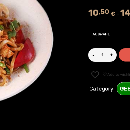
10
1
,50
€
–
AUSWAHL
Add to wishli
Category:
GE