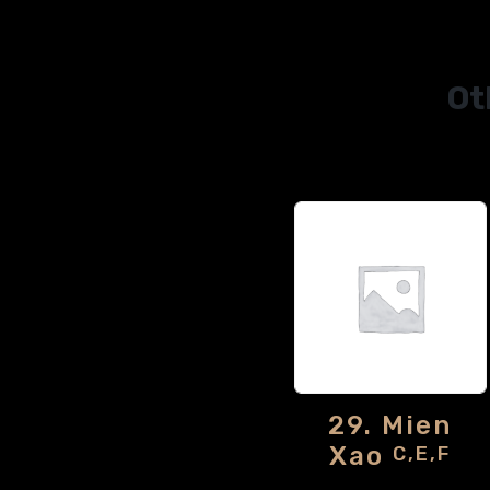
Ot
29. Mien
Xao
C,E,F