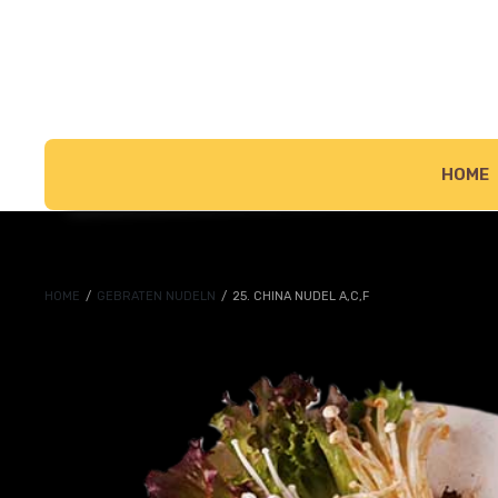
HOME
HOME
/
GEBRATEN NUDELN
/
25. CHINA NUDEL A,C,F