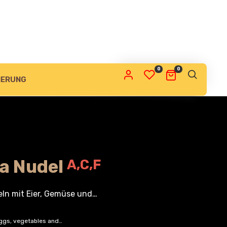
0
0
IERUNG
na Nudel
A,C,F
ln mit Eier, Gemüse und…
eggs, vegetables and…