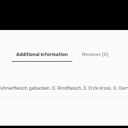
Additional information
Reviews (0)
Hühnerfleisch gebacken, D. Rindfleisch, E. Ente kross, G. Gar