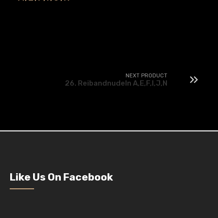
NEXT PRODUCT
26. Reibandnudeln A,E,F,I,J,N
Like Us On Facebook