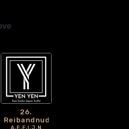
ove
26.
Reibandnudeln
A,E,F,I,J,N