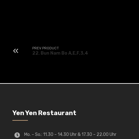
PREV PRODUCT
22. Bun Nam Bo A,E,F,3,4
Yen Yen Restaurant
Mo. – So.: 11.30 – 14.30 Uhr & 17.30 – 22.00 Uhr